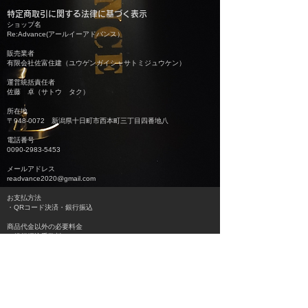
特定商取引に関する法律に基づく表示
ショップ名
Re:Advance(アールイーアドバンス）
販売業者
有限会社佐富住建（ユウゲンガイシャサトミジュウケン）
運営統括責任者
佐藤 卓（サトウ タク）
所在地
〒948-0072 新潟県十日町市西本町三丁目四番地八
電話番号
0090-2983-5453
メールアドレス
readvance2020@gmail.com
お支払方法
・QRコード決済・銀行振込
商品代金以外の必要料金
・銀行振込手数料
お支払時期・期限
・QRコード決済時
・銀行振込：ご注文時
引き渡し時期
物販