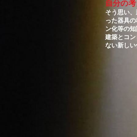
自分の考
そう思い、
った器具の
ン化等の知
建築とコン
ない新しい