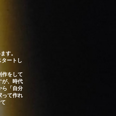
います。
スタートし
制作をして
すが、時代
から「自分
家って作れ
せて