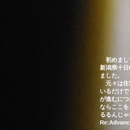
初めまして
新潟県十日
ました。
元々は住宅
いるだけで
が進むにつ
ならここを
るるんじゃ
Re:Adv