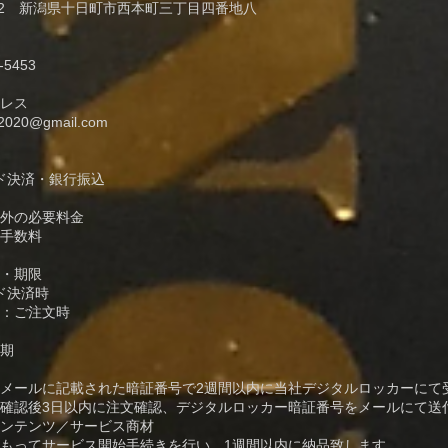
0072 新潟県十日町市西本町三丁目四番地八
-5453
レス
2020@gmail.com
ド決済・銀行振込
外の必要料金
手数料
・期限
ド決済時
：ご注文時
期
メールに記載された暗証番号で2週間以内に当社デジタルロッカーにて
確認後3日以内に注文確認、デジタルロッカー暗証番号をメールにて送
ンテンツ／サービス商材
もってサービス開始手続きを行い、1週間以内に納品致します。