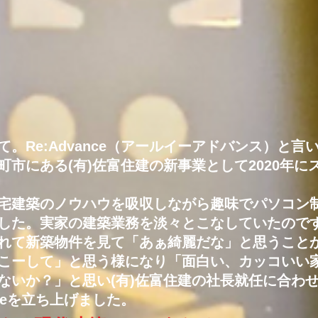
。Re:Advance（アールイーアドバンス）と言
町市にある(有)佐富住建の新事業として2020年に
建築のノウハウを吸収しながら趣味でパソコン
した。実家の建築業務を淡々とこなしていたので
れて新築物件を見て「あぁ綺麗だな」と思うこと
こーして」と思う様になり
「面白い、カッコいい
ないか？」と思い(有)佐富住建の社長就任に合わ
anceを立ち上げました。