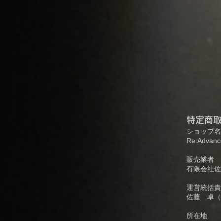
特定商
ショップ名
Re:Adv
販売業者
有限会社佐
運営統
佐藤 卓（
所在地